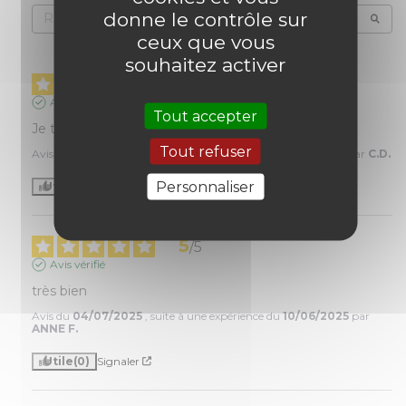
donne le contrôle sur
ceux que vous
souhaitez activer
3
/
5
Avis vérifié
Tout accepter
Je testerai en mars a la Guadeloupe
Tout refuser
Avis du
22/01/2026
, suite à une expérience du
24/12/2025
par
C.D.
Personnaliser
Utile
(0)
Signaler
5
/
5
Avis vérifié
très bien
Avis du
04/07/2025
, suite à une expérience du
10/06/2025
par
ANNE F.
Utile
(0)
Signaler