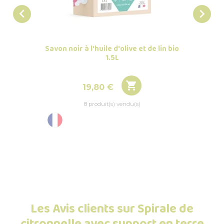


Savon noir à l'huile d'olive et de lin bio
Plaque 
1.5L

Prix
19,80 €
8 produit(s) vendu(s)
Les Avis clients sur Spirale de
citronnelle avec support en terre