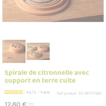
Spirale de citronnelle avec
support en terre cuite
4.5
/
5
-
4
avis
Ref. produit : ES-187-FF263
12,80 €
TTC