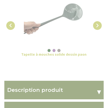


Tapette à mouches solide dessin paon
Description produit
▾