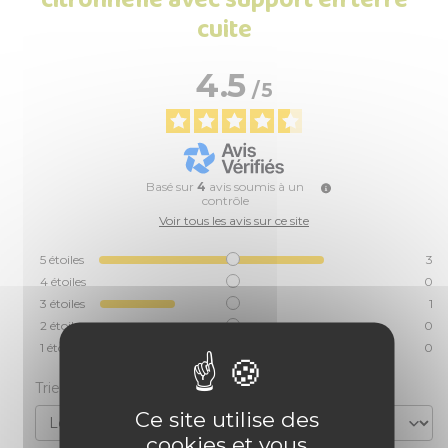
cuite
4.5
/
5
Basé sur
4
avis soumis à un
contrôle
Voir tous les avis sur ce site
5
étoiles
3
4
étoiles
0
3
étoiles
1
2
étoiles
0
1
étoile
0
Trier les avis
Ce site utilise des
cookies et vous