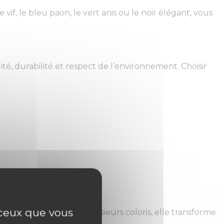
vif, le bleu paon, le vert anis ou le noir élégant, vous
té, durabilité et respect de l’environnement. Choisir
r ceux que vous
able et disponible en plusieurs coloris, elle transforme