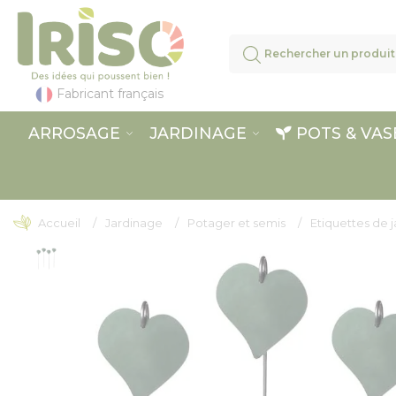
Panneau de gestion des cookies
Fabricant français
ARROSAGE
JARDINAGE
POTS & VAS
Accueil
Jardinage
Potager et semis
Etiquettes de j