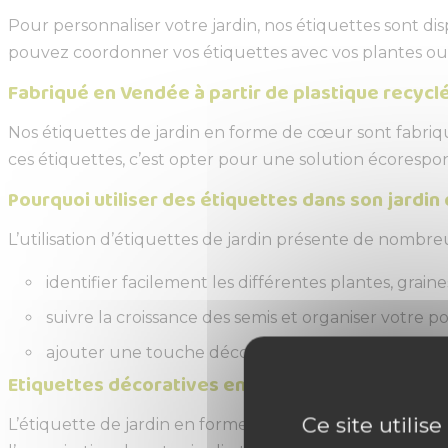
Pour personnaliser votre jardin, nos étiquettes sont disp
pouvez coordonner vos étiquettes avec vos plantes ou
Fabriqué en Vendée à partir de plastique recycl
Nos étiquettes de jardin en forme de cœur sont fabriqué
ces étiquettes, c’est opter pour une solution écorespons
Pourquoi utiliser des étiquettes dans son jardin
L’utilisation d’étiquettes de jardin présente de nombre
identifier facilement les différentes plantes, grai
suivre la croissance des semis et organiser votre p
ajouter une touche décorative et personnalisée à v
Etiquettes décoratives en forme de cœur – Prati
Ce site utilis
L’étiquette de jardin en forme de cœur est le choix idéal