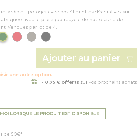
tre jardin ou potager avec nos étiquettes décoratives sur
 Fabriquée avec le plastique recyclé de notre usine de
ant. Vendues par lot de 4.
t anis
Rouge
Gris
Noir
Vert Foncé
Ajouter au panier
isir une autre option.
- 0,75 € offerts
sur
vos prochains achats
MOI LORSQUE LE PRODUIT EST DISPONIBLE
tir de 50€*