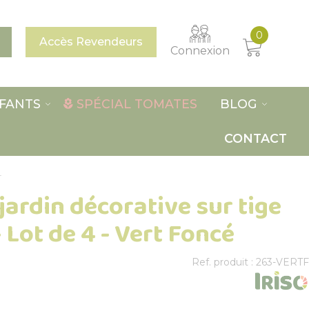
0
Accès Revendeurs
Connexion
FANTS
SPÉCIAL TOMATES
BLOG
CONTACT
4
jardin décorative sur tige
 Lot de 4 - Vert Foncé
Ref. produit : 263-VERTF