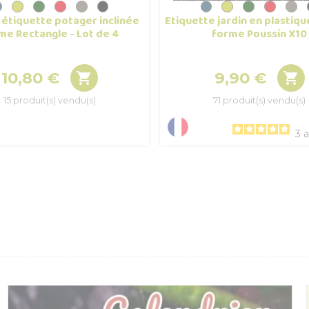
étiquette potager inclinée
Etiquette jardin en plastiqu
me Rectangle - Lot de 4
forme Poussin X10
10,80 €
9,90 €


Prix
Prix
15 produit(s) vendu(s)
71 produit(s) vendu(s)
3
a