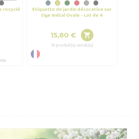
e recyclé
Etiquette de jardin décorative sur
Etique
tige métal Ovale - Lot de 4
15,80 €

Prix
16 produit(s) vendu(s)
vis