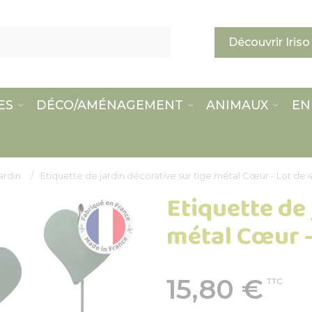
Découvrir Iriso
ES
DÉCO/AMÉNAGEMENT
ANIMAUX
EN
ardin
Etiquette de jardin décorative sur tige métal Cœur - Lot de 
Etiquette de 
métal Cœur -
15,80 €
TTC