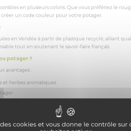
onibles en plusieurs coloris. Que vous préfériez le rouge 
 créer un code couleur pour votre potager.
é
es en Vendée à partir de plastique recyclé, alliant quali
able tout en soutenant le savoir-faire français.
 ou potager ?
ux avantages :
nes et herbes aromatiques
otager
os massifs et potagers.
cité et charme au jardin
e des cookies et vous donne le contrôle su
 pour allier fonctionnalité et décoration. Résistante, dur