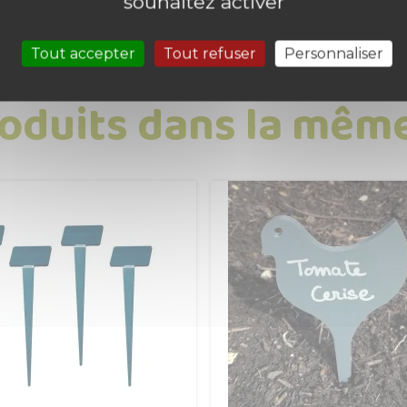
souhaitez activer
le unique.
Tout accepter
Tout refuser
Personnaliser
roduits dans la même