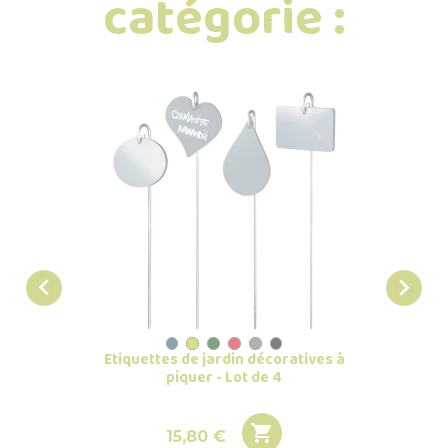
catégorie :


Etiquettes de jardin décoratives à
Grande
piquer - Lot de 4

Prix
15,80 €