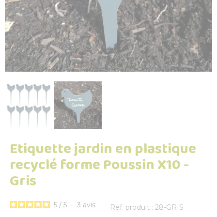
Etiquette jardin en plastique
recyclé forme Poussin X10 -
Gris
5
/
5
-
3
avis
Ref. produit : 28-GRIS