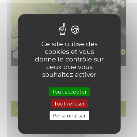
Ce site utilise des
cookies et vous
donne le contrôle sur
ceux que vous
souhaitez activer
En mai au jardin et potager, le calendrier
des plantations
Tout accepter
Tout refuser
search
Lire l'article
Personnaliser