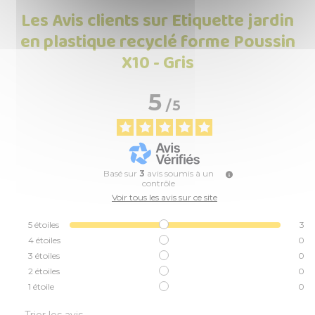
Les Avis clients sur Etiquette jardin
en plastique recyclé forme Poussin
X10 - Gris
5
/
5
Basé sur
3
avis soumis à un
contrôle
Voir tous les avis sur ce site
5
étoiles
3
4
étoiles
0
3
étoiles
0
2
étoiles
0
1
étoile
0
Trier les avis