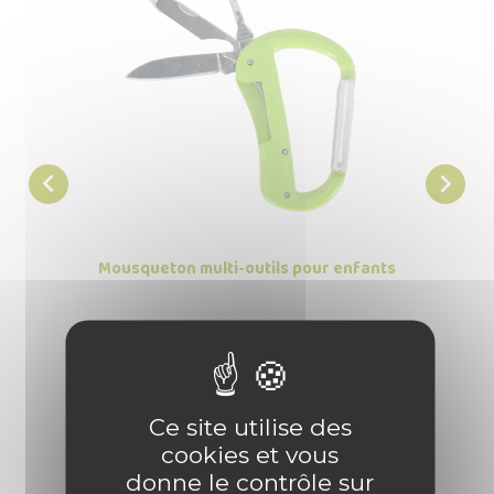


Mousqueton multi-outils pour enfants
Lam

Prix
8,50 €
Ce site utilise des
cookies et vous
donne le contrôle sur