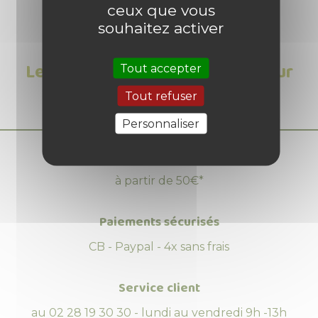
ceux que vous
souhaitez activer
Les Avis clients sur Boussole pour
Tout accepter
enfant
Tout refuser
Personnaliser
Livraison offerte
à partir de 50€*
Paiements sécurisés
CB - Paypal - 4x sans frais
Service client
au 02 28 19 30 30 - lundi au vendredi 9h -13h