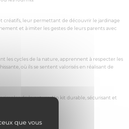
t créatifs, leur permettant de découvrir le jardinage
nnement et à imiter les gestes de leurs parents avec
ent les cycles de la nature, apprennent à respecter les
ssante, où ils se sentent valorisés en réalisant de
rs simples de la nature. Un kit durable, sécurisant et
ir !
r ceux que vous