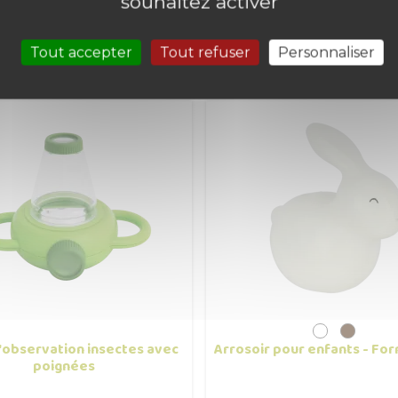
souhaitez activer
roduits dans la même
Tout accepter
Tout refuser
Personnaliser
'observation insectes avec
Arrosoir pour enfants - Fo
poignées