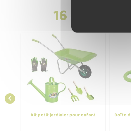
16 autres p

Kit petit jardinier pour enfant
Boîte d