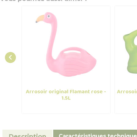

Arrosoir original Flamant rose -
Arrosoi
1.5L
Caractéristiques technique
Description