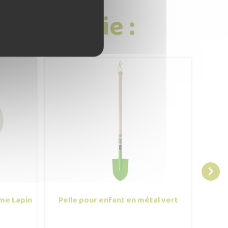
 catégorie :

rme Lapin
Pelle pour enfant en métal vert
Parap