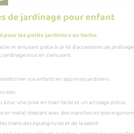
es de jardinage pour enfant
l pour les petits jardiniers en herbe
 facile et amusant grâce à ce kit d’accessoires de jardina
du jardinage tout en s’amusant.
ansformer vos enfants en apprentis jardiniers :
ou eau.
pour une prise en main facile et un arrosage précis.
ués en métal résistant avec des manches en bois ergonomi
es mains des égratignures et de la saleté.
près les merveilles de la nature, comme les coccinelles 