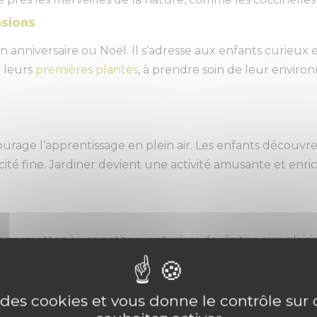
asions
 anniversaire ou Noël. Il s’adresse aux enfants curieux e
r leurs
premières plantes
, à prendre soin de leur enviro
courage l’apprentissage en plein air. Les enfants découvr
é fine. Jardiner devient une activité amusante et enrichi
permettez à vos petits aventuriers de s’initier aux plaisi
ites le premier pas vers des moments précieux en plein a
e des cookies et vous donne le contrôle su