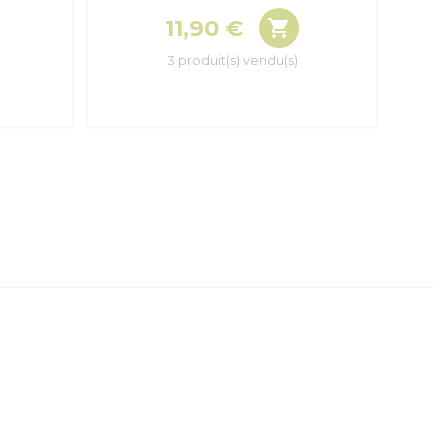
11,90 €

Prix
3 produit(s) vendu(s)