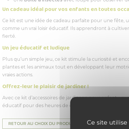
Un cadeau idéal pour vos enfants en toutes occ
Ce kit est une idée de cadeau parfaite pour une fête, un
comme un vrai loisir éducatif. Ils apprendront à cultive
fierté.
Un jeu éducatif et ludique
Plus qu’un simple jeu, ce kit stimule la curiosité et en
plantes et les animaux tout en développant leur motricit
vraies actions.
Offrez-leur le plaisir de jardiner !
Avec ce kit d’accessoires de jardinage pour enfant, vous 
éducatif pour des heures de découvertes en famille. Fa
Ce site utilis
RETOUR AU CHOIX DU PRODUIT