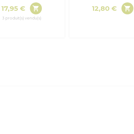
17,95 €
12,80 €


Prix
Prix
3 produit(s) vendu(s)