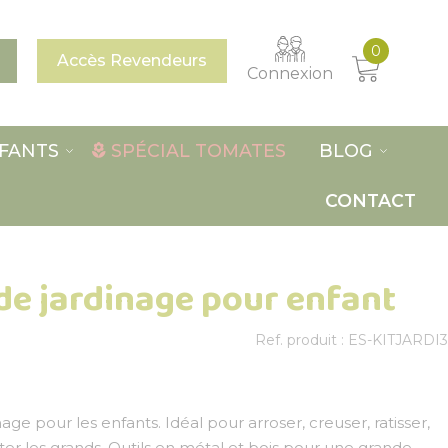
0
Accès Revendeurs
Connexion
FANTS
SPÉCIAL TOMATES
BLOG
CONTACT
de jardinage pour enfant
Ref. produit : ES-KITJARDI3
age pour les enfants. Idéal pour arroser, creuser, ratisser,
iter les grands. Outils en métal et bois pour une grande