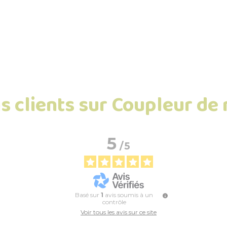
s clients sur Coupleur de
5
/
5
Basé sur
1
avis soumis à un
contrôle
Voir tous les avis sur ce site