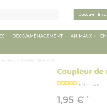
Découvrir Iriso
ES
DÉCO/AMÉNAGEMENT
ANIMAUX
EN
 raccords
Coupleur de raccord
Coupleur de 
5
/
5
-
1
avis
1,95 €
TTC