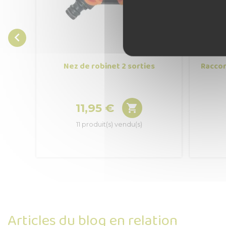

Nez de robinet 2 sorties
Raccor
11,95 €

Prix
11 produit(s) vendu(s)
Articles du blog en relation