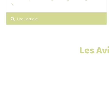
?
search
Lire l'article
Les Avi