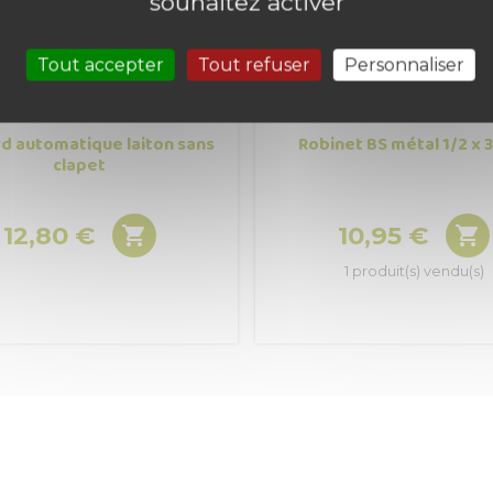
souhaitez activer
Tout accepter
Tout refuser
Personnaliser
d automatique laiton sans
Robinet BS métal 1/2 x 
clapet
12,80 €
10,95 €


Prix
Prix
1 produit(s) vendu(s)