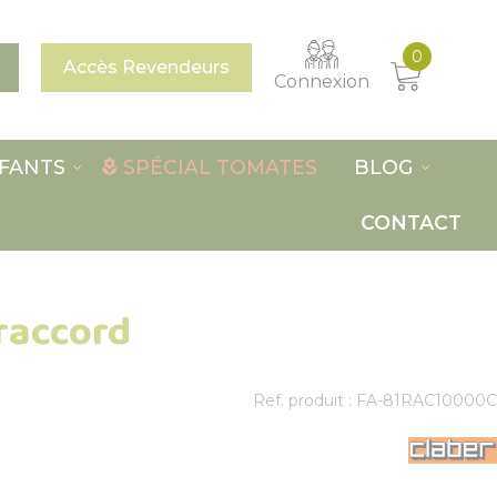
0
Accès Revendeurs
Connexion
FANTS
SPÉCIAL TOMATES
BLOG
CONTACT
raccord
Ref. produit : FA-81RAC10000C