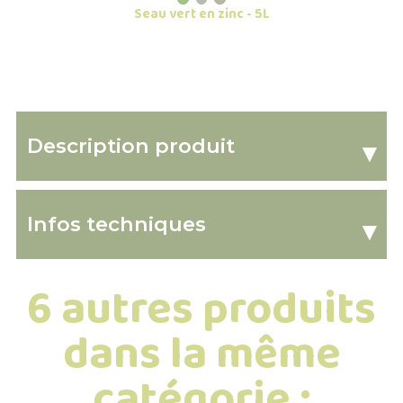
Seau vert en zinc - 5L
Description produit
▾
Infos techniques
▾
6 autres produits
dans la même
catégorie :