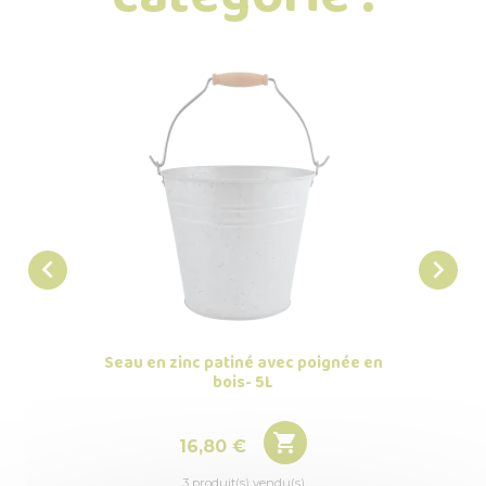


Seau en zinc patiné avec poignée en
Seau
bois- 5L

Prix
16,80 €
3 produit(s) vendu(s)