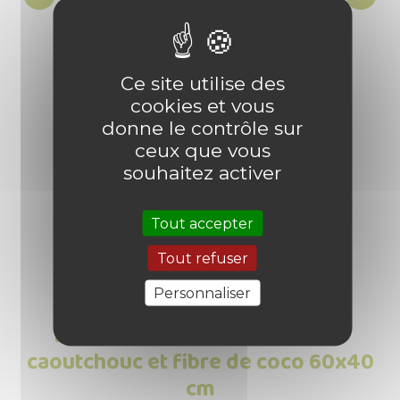
Grand paillasson Style art déco
P
75x45 cm
g
Ce site utilise des
cookies et vous
donne le contrôle sur

Prix
19,80 €
ceux que vous
6 produit(s) vendu(s)
souhaitez activer
Tout accepter
Tout refuser
Personnaliser
Les Avis clients sur Paillasson
caoutchouc et fibre de coco 60x40
cm