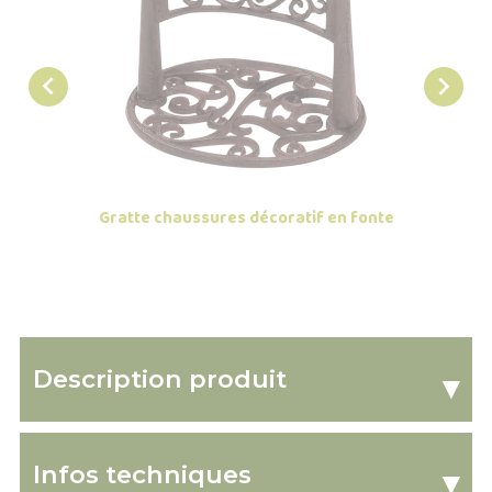


Gratte chaussures décoratif en fonte
Cloc
Description produit
▾
Infos techniques
▾