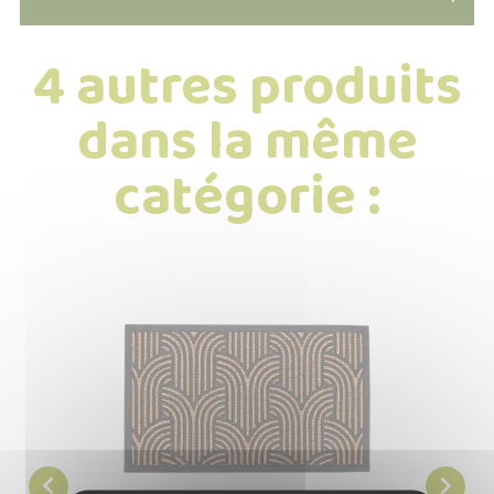
4 autres produits
dans la même
catégorie :

