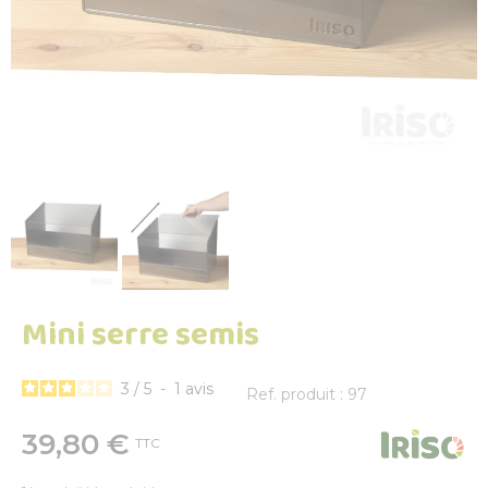
Mini serre semis
3
/
5
-
1
avis
Ref. produit : 97
39,80 €
TTC