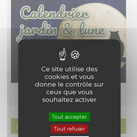
Ce site utilise des
cookies et vous
donne le contrôle sur
ceux que vous
Jardiner avec la lune en mars 2026 :
souhaitez activer
calendrier et travaux du potager
Tout accepter
search
Lire l'article
Tout refuser