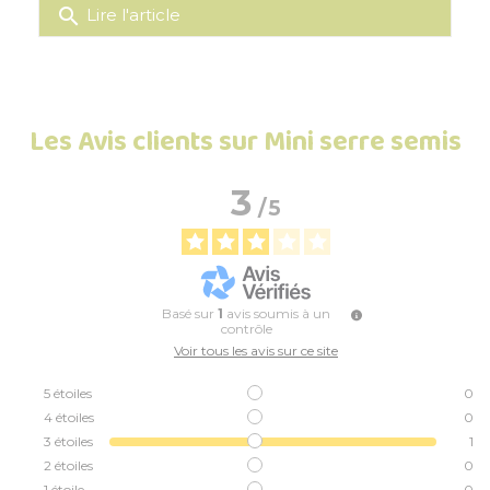
search
Lire l'article
Les Avis clients sur Mini serre semis
3
/
5
Basé sur
1
avis soumis à un
contrôle
Voir tous les avis sur ce site
5
étoiles
0
4
étoiles
0
3
étoiles
1
2
étoiles
0
1
étoile
0