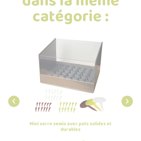
dans la même
catégorie :


Cl
Mini serre semis avec pots solides et
durables