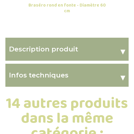
Braséro rond en fonte - Diamètre 60
cm
Description produit
▾
Infos techniques
▾
14 autres produits
dans la même
catégorie :