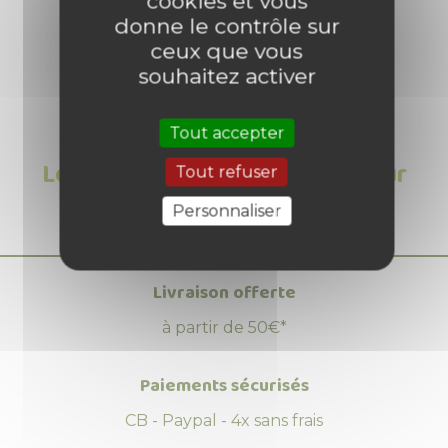
cookies et vous
donne le contrôle sur
ceux que vous
souhaitez activer
Tout accepter
Les Avis clients sur Gaufrier pour
Tout refuser
feu ou barbecue
Personnaliser
Livraison offerte
à partir de 50€*
Paiements sécurisés
CB - Paypal - 4x sans frais