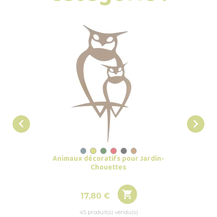


Animaux décoratifs pour Jardin-
Anima
Chouettes

Prix
17,80 €
45 produit(s) vendu(s)