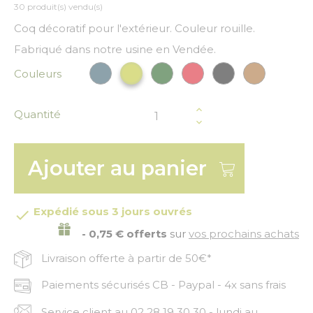
30 produit(s) vendu(s)
Coq décoratif pour l'extérieur. Couleur rouille.
Fabriqué dans notre usine en Vendée.
Couleurs
Bleu paon
Vert Foncé
Rouge
Noir
Rouille
Vert anis
Quantité
Ajouter au panier
Expédié sous 3 jours ouvrés

- 0,75 € offerts
sur
vos prochains achats
Livraison offerte à partir de 50€*
Paiements sécurisés CB - Paypal - 4x sans frais
Service client au 02 28 19 30 30 - lundi au