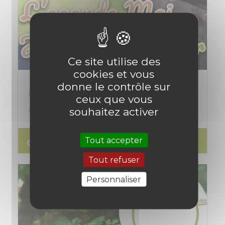
Ce site utilise des
cookies et vous
donne le contrôle sur
En mai au jardin et potager, le calendrier
ceux que vous
des plantations
souhaitez activer
Tout accepter
search
Lire l'article
Tout refuser
Personnaliser